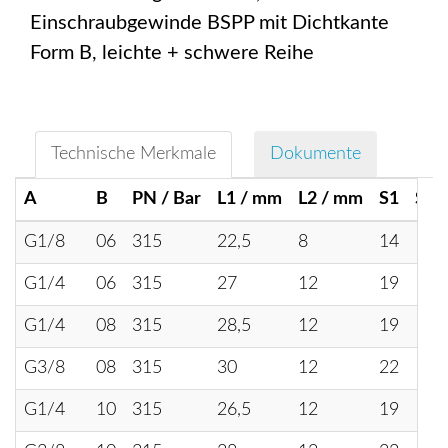
Einschraubgewinde BSPP mit Dichtkante
Form B, leichte + schwere Reihe
Technische Merkmale
Dokumente
A
B
PN / Bar
L1 / mm
L2 / mm
S1
S2
G1/8
06
315
22,5
8
14
14
G1/4
06
315
27
12
19
14
G1/4
08
315
28,5
12
19
17
G3/8
08
315
30
12
22
17
G1/4
10
315
26,5
12
19
19