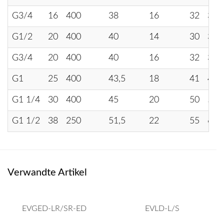
G3/4
16
400
38
16
32
30
G1/2
20
400
40
14
30
36
G3/4
20
400
40
16
32
36
G1
25
400
43,5
18
41
46
G1 1/4
30
400
45
20
50
50
G1 1/2
38
250
51,5
22
55
60
Verwandte Artikel
EVGED-LR/SR-ED
EVLD-L/S