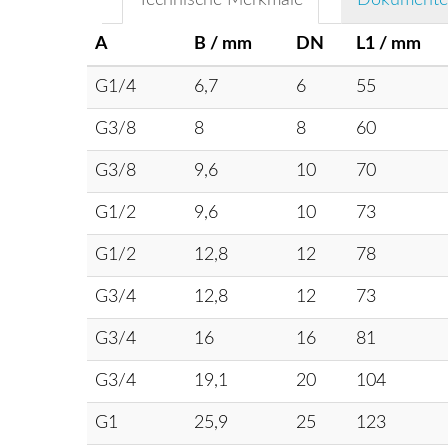
Technische Merkmale
Dokumente
A
B / mm
DN
L1 / mm
G1/4
6,7
6
55
G3/8
8
8
60
G3/8
9,6
10
70
G1/2
9,6
10
73
G1/2
12,8
12
78
G3/4
12,8
12
73
G3/4
16
16
81
G3/4
19,1
20
104
G1
25,9
25
123