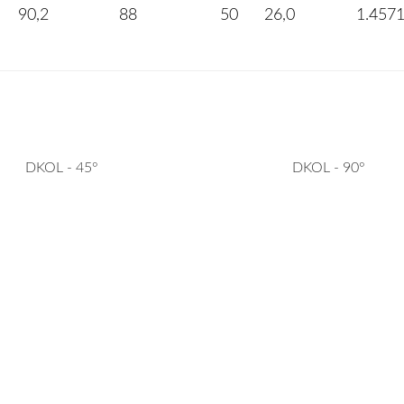
90,2
88
50
26,0
1.457
DKOL - 45°
DKOL - 90°