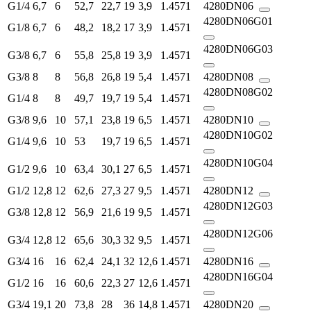
G1/4
6,7
6
52,7
22,7
19
3,9
1.4571
4280DN06
4280DN06G01
G1/8
6,7
6
48,2
18,2
17
3,9
1.4571
4280DN06G03
G3/8
6,7
6
55,8
25,8
19
3,9
1.4571
G3/8
8
8
56,8
26,8
19
5,4
1.4571
4280DN08
4280DN08G02
G1/4
8
8
49,7
19,7
19
5,4
1.4571
G3/8
9,6
10
57,1
23,8
19
6,5
1.4571
4280DN10
4280DN10G02
G1/4
9,6
10
53
19,7
19
6,5
1.4571
4280DN10G04
G1/2
9,6
10
63,4
30,1
27
6,5
1.4571
G1/2
12,8
12
62,6
27,3
27
9,5
1.4571
4280DN12
4280DN12G03
G3/8
12,8
12
56,9
21,6
19
9,5
1.4571
4280DN12G06
G3/4
12,8
12
65,6
30,3
32
9,5
1.4571
G3/4
16
16
62,4
24,1
32
12,6
1.4571
4280DN16
4280DN16G04
G1/2
16
16
60,6
22,3
27
12,6
1.4571
G3/4
19,1
20
73,8
28
36
14,8
1.4571
4280DN20