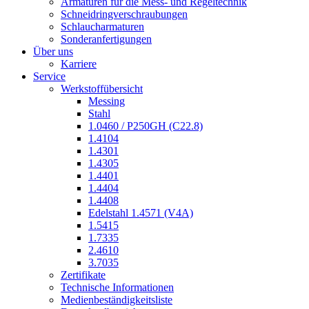
Armaturen für die Mess- und Regeltechnik
Schneidringverschraubungen
Schlaucharmaturen
Sonderanfertigungen
Über uns
Karriere
Service
Werkstoffübersicht
Messing
Stahl
1.0460 / P250GH (C22.8)
1.4104
1.4301
1.4305
1.4401
1.4404
1.4408
Edelstahl 1.4571 (V4A)
1.5415
1.7335
2.4610
3.7035
Zertifikate
Technische Informationen
Medienbeständigkeitsliste