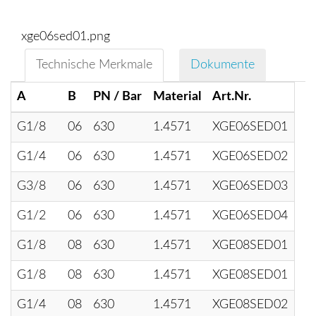
xge06sed01.png
Technische Merkmale
Dokumente
A
B
PN / Bar
Material
Art.Nr.
G1/8
06
630
1.4571
XGE06SED01
G1/4
06
630
1.4571
XGE06SED02
G3/8
06
630
1.4571
XGE06SED03
G1/2
06
630
1.4571
XGE06SED04
G1/8
08
630
1.4571
XGE08SED01
G1/8
08
630
1.4571
XGE08SED01
G1/4
08
630
1.4571
XGE08SED02