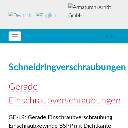
(0)
Toggle
navigation
Schneidringverschraubungen
Gerade
Einschraubverschraubungen
GE-LR: Gerade Einschraubverschraubung,
Einschraubgewinde BSPP mit Dichtkante