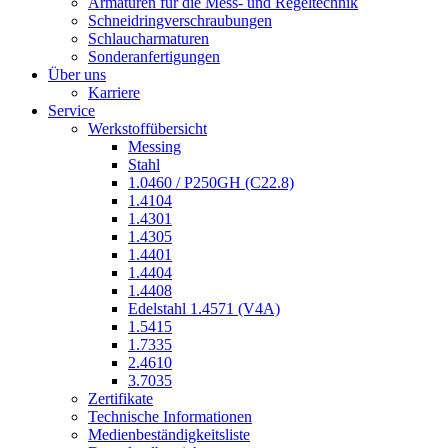
Armaturen für die Mess- und Regeltechnik
Schneidringverschraubungen
Schlaucharmaturen
Sonderanfertigungen
Über uns
Karriere
Service
Werkstoffübersicht
Messing
Stahl
1.0460 / P250GH (C22.8)
1.4104
1.4301
1.4305
1.4401
1.4404
1.4408
Edelstahl 1.4571 (V4A)
1.5415
1.7335
2.4610
3.7035
Zertifikate
Technische Informationen
Medienbeständigkeitsliste