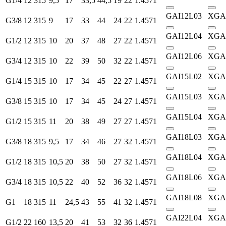
G1/4
12
315
9,5
17
33,5
44,5
19
22
1.4571
GAI12L03
XGA
G3/8
12
315
9
17
33
44
24
22
1.4571
GAI12L04
XGA
G1/2
12
315
10
20
37
48
27
22
1.4571
GAI12L06
XGA
G3/4
12
315
10
22
39
50
32
22
1.4571
GAI15L02
XGA
G1/4
15
315
10
17
34
45
22
27
1.4571
GAI15L03
XGA
G3/8
15
315
10
17
34
45
24
27
1.4571
GAI15L04
XGA
G1/2
15
315
11
20
38
49
27
27
1.4571
GAI18L03
XGA
G3/8
18
315
9,5
17
34
46
27
32
1.4571
GAI18L04
XGA
G1/2
18
315
10,5
20
38
50
27
32
1.4571
GAI18L06
XGA
G3/4
18
315
10,5
22
40
52
36
32
1.4571
GAI18L08
XGA
G1
18
315
11
24,5
43
55
41
32
1.4571
GAI22L04
XGA
G1/2
22
160
13,5
20
41
53
32
36
1.4571