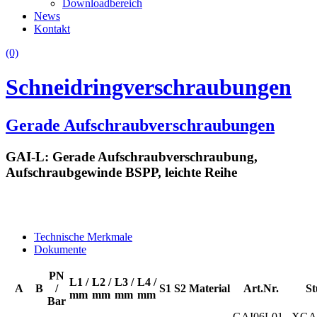
Downloadbereich
News
Kontakt
(0)
Schneidringverschraubungen
Gerade Aufschraubverschraubungen
GAI-L: Gerade Aufschraubverschraubung,
Aufschraubgewinde BSPP, leichte Reihe
Technische Merkmale
Dokumente
PN
L1 /
L2 /
L3 /
L4 /
A
B
/
S1
S2
Material
Art.Nr.
St
mm
mm
mm
mm
Bar
GAI06L01
XGA