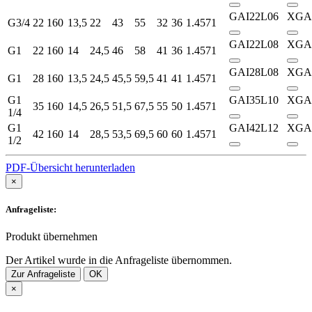
GAI22L06
XGA
G3/4
22
160
13,5
22
43
55
32
36
1.4571
GAI22L08
XGA
G1
22
160
14
24,5
46
58
41
36
1.4571
GAI28L08
XGA
G1
28
160
13,5
24,5
45,5
59,5
41
41
1.4571
G1
GAI35L10
XGA
35
160
14,5
26,5
51,5
67,5
55
50
1.4571
1/4
G1
GAI42L12
XGA
42
160
14
28,5
53,5
69,5
60
60
1.4571
1/2
PDF-Übersicht herunterladen
×
Anfrageliste:
Produkt übernehmen
Der Artikel wurde in die Anfrageliste übernommen.
Zur Anfrageliste
OK
×