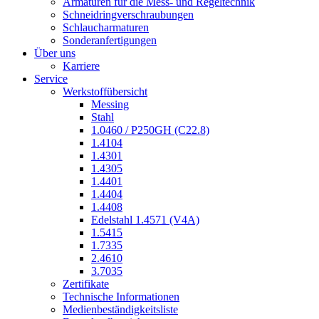
Armaturen für die Mess- und Regeltechnik
Schneidringverschraubungen
Schlaucharmaturen
Sonderanfertigungen
Über uns
Karriere
Service
Werkstoffübersicht
Messing
Stahl
1.0460 / P250GH (C22.8)
1.4104
1.4301
1.4305
1.4401
1.4404
1.4408
Edelstahl 1.4571 (V4A)
1.5415
1.7335
2.4610
3.7035
Zertifikate
Technische Informationen
Medienbeständigkeitsliste