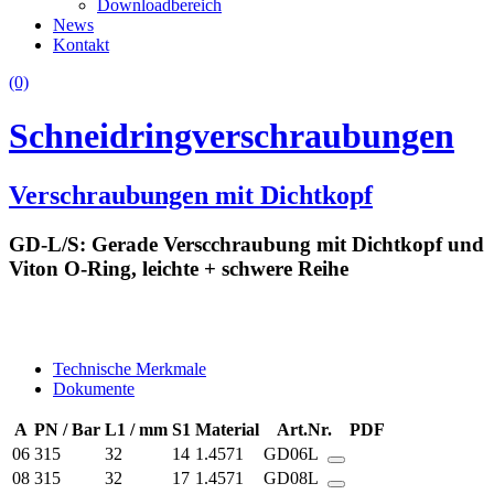
Downloadbereich
News
Kontakt
(0)
Schneidringverschraubungen
Verschraubungen mit Dichtkopf
GD-L/S: Gerade Verscchraubung mit Dichtkopf und
Viton O-Ring, leichte + schwere Reihe
Technische Merkmale
Dokumente
A
PN / Bar
L1 / mm
S1
Material
Art.Nr.
PDF
06
315
32
14
1.4571
GD06L
08
315
32
17
1.4571
GD08L