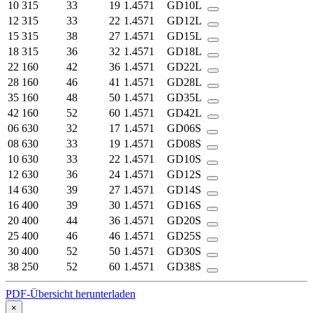
10
315
33
19
1.4571
GD10L
12
315
33
22
1.4571
GD12L
15
315
38
27
1.4571
GD15L
18
315
36
32
1.4571
GD18L
22
160
42
36
1.4571
GD22L
28
160
46
41
1.4571
GD28L
35
160
48
50
1.4571
GD35L
42
160
52
60
1.4571
GD42L
06
630
32
17
1.4571
GD06S
08
630
33
19
1.4571
GD08S
10
630
33
22
1.4571
GD10S
12
630
36
24
1.4571
GD12S
14
630
39
27
1.4571
GD14S
16
400
39
30
1.4571
GD16S
20
400
44
36
1.4571
GD20S
25
400
46
46
1.4571
GD25S
30
400
52
50
1.4571
GD30S
38
250
52
60
1.4571
GD38S
PDF-Übersicht herunterladen
×