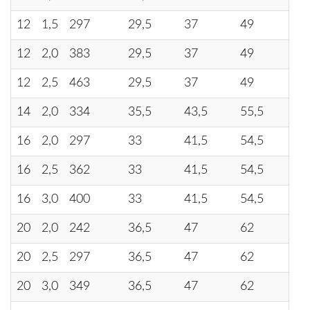
12
1,5
297
29,5
37
49
63
12
2,0
383
29,5
37
49
63
12
2,5
463
29,5
37
49
63
14
2,0
334
35,5
43,5
55,5
75
16
2,0
297
33
41,5
54,5
73
16
2,5
362
33
41,5
54,5
73
16
3,0
400
33
41,5
54,5
73
20
2,0
242
36,5
47
62
83
20
2,5
297
36,5
47
62
83
20
3,0
349
36,5
47
62
83