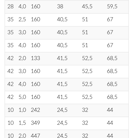
28
4,0
160
38
45,5
59,5
80
35
2,5
160
40,5
51
67
89
35
3,0
160
40,5
51
67
89
35
4,0
160
40,5
51
67
89
42
2,0
133
41,5
52,5
68,5
91
42
3,0
160
41,5
52,5
68,5
91
42
4,0
160
41,5
52,5
68,5
91
42
5,0
160
41,5
52,5
68,5
91
10
1,0
242
24,5
32
44
58
10
1,5
349
24,5
32
44
58
10
2,0
447
24,5
32
44
58