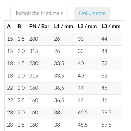
Technische Merkmale
Dokumente
A
B
PN / Bar
L1 / mm
L2 / mm
L3 / mm
L4
15
1,5
280
26
33
44
66
15
2,0
315
26
33
44
66
18
1,5
230
33,5
40
52
68
18
2,0
315
33,5
40
52
68
22
2,0
160
36,5
44
46
76
22
2,5
160
36,5
44
46
76
28
2,0
160
38
45,5
59,5
80
28
2,5
160
38
45,5
59,5
80