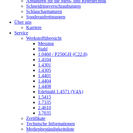
Armaturen für die Mess- und Regeltechnik
Schneidringverschraubungen
Schlaucharmaturen
Sonderanfertigungen
Über uns
Karriere
Service
Werkstoffübersicht
Messing
Stahl
1.0460 / P250GH (C22.8)
1.4104
1.4301
1.4305
1.4401
1.4404
1.4408
Edelstahl 1.4571 (V4A)
1.5415
1.7335
2.4610
3.7035
Zertifikate
Technische Informationen
Medienbeständigkeitsliste