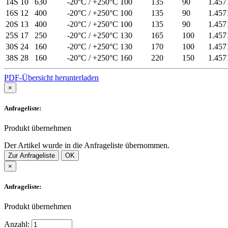
14S
10
630
-20°C / +250°C
100
135
90
1.457
16S
12
400
-20°C / +250°C
100
135
90
1.457
20S
13
400
-20°C / +250°C
100
135
90
1.457
25S
17
250
-20°C / +250°C
130
165
100
1.457
30S
24
160
-20°C / +250°C
130
170
100
1.457
38S
28
160
-20°C / +250°C
160
220
150
1.457
PDF-Übersicht herunterladen
×
Anfrageliste:
Produkt übernehmen
Der Artikel wurde in die Anfrageliste übernommen.
Zur Anfrageliste
OK
×
Anfrageliste:
Produkt übernehmen
Anzahl: