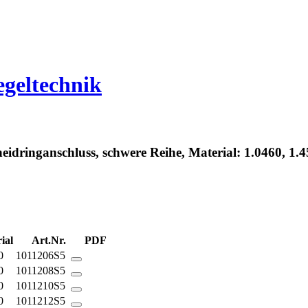
egeltechnik
neidringanschluss, schwere Reihe, Material: 1.0460, 1.
ial
Art.Nr.
PDF
0
1011206S5
0
1011208S5
0
1011210S5
0
1011212S5