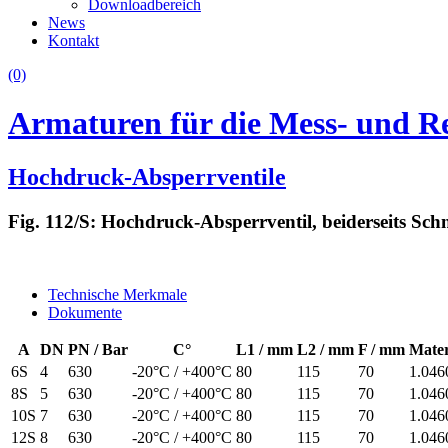
Downloadbereich
News
Kontakt
(0)
Armaturen für die Mess- und R
Hochdruck-Absperrventile
Fig. 112/S: Hochdruck-Absperrventil, beiderseits Sch
Technische Merkmale
Dokumente
A
DN
PN / Bar
C°
L1 / mm
L2 / mm
F / mm
Mater
6S
4
630
-20°C / +400°C
80
115
70
1.046
8S
5
630
-20°C / +400°C
80
115
70
1.046
10S
7
630
-20°C / +400°C
80
115
70
1.046
12S
8
630
-20°C / +400°C
80
115
70
1.046