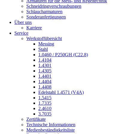
Armaturen für die Mess- und Regeltechnik
Schneidringverschraubungen
Schlaucharmaturen
Sonderanfertigungen
Über uns
Karriere
Service
Werkstoffübersicht
Messing
Stahl
1.0460 / P250GH (C22.8)
1.4104
1.4301
1.4305
1.4401
1.4404
1.4408
Edelstahl 1.4571 (V4A)
1.5415
1.7335
2.4610
3.7035
Zertifikate
Technische Informationen
Medienbeständigkeitsliste