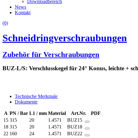
Downloadbereich
News
Kontakt
(0)
Schneidringverschraubungen
Zubehör für Verschraubungen
BUZ-L/S: Verschlusskegel für 24° Konus, leichte + sc
Technische Merkmale
Dokumente
A
PN / Bar
L1 / mm
Material
Art.Nr.
PDF
15
315
20
1.4571
BUZ15
18
315
20
1.4571
BUZ18
22
160
24
1.4571
BUZ22