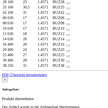
28
160
25
1.4571
BUZ28
35
160
30,5
1.4571
BUZ35
42
160
31
1.4571
BUZ42
06
630
17
1.4571
BUZ06
08
630
17
1.4571
BUZ08
10
630
17
1.4571
BUZ10
12
630
18
1.4571
BUZ12
14
630
20
1.4571
BUZ14
16
400
20
1.4571
BUZ16
20
400
24
1.4571
BUZ20
25
400
27
1.4571
BUZ25
30
400
28
1.4571
BUZ30
38
250
31
1.4571
BUZ38
PDF-Übersicht herunterladen
×
Anfrageliste:
Produkt übernehmen
Der Artikel wurde in die Anfrageliste übernommen.