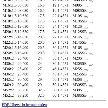
M16x1,5
08
630
16,5
19
1.4571
M08S
M16x1,5
08
630
16,5
19
1.4571
M08SSB
M18x1,5
10
630
17,5
22
1.4571
M10S
M18x1,5
10
630
17,5
22
1.4571
M10SSB
M20x1,5
12
630
17,5
24
1.4571
M12S
M20x1,5
12
630
17,5
24
1.4571
M12SSB
M22x1,5
14
630
20,5
27
1.4571
M14S
M22x1,5
14
630
20,5
27
1.4571
M14SSB
M24x1,5
16
400
20,5
30
1.4571
M16S
M24x1,5
16
400
20,5
30
1.4571
M16SSB
M30x2
20
400
24
36
1.4571
M20S
M30x2
20
400
24
36
1.4571
M20SSB
M36x2
25
400
27
46
1.4571
M25S
M36x2
25
400
27
46
1.4571
M25SSB
M42x2
30
400
29
50
1.4571
M30S
M42x2
30
400
29
50
1.4571
M30SSB
M52x2
38
250
32,5
60
1.4571
M38S
M52x2
38
250
32,5
60
1.4571
M38SSB
PDF-Übersicht herunterladen