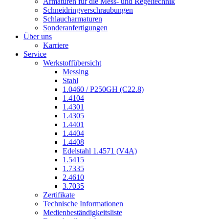
Armaturen für die Mess- und Regeltechnik
Schneidringverschraubungen
Schlaucharmaturen
Sonderanfertigungen
Über uns
Karriere
Service
Werkstoffübersicht
Messing
Stahl
1.0460 / P250GH (C22.8)
1.4104
1.4301
1.4305
1.4401
1.4404
1.4408
Edelstahl 1.4571 (V4A)
1.5415
1.7335
2.4610
3.7035
Zertifikate
Technische Informationen
Medienbeständigkeitsliste