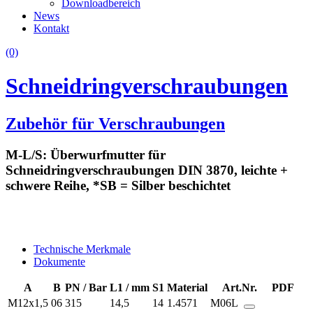
Downloadbereich
News
Kontakt
(0)
Schneidringverschraubungen
Zubehör für Verschraubungen
M-L/S: Überwurfmutter für
Schneidringverschraubungen DIN 3870, leichte +
schwere Reihe, *SB = Silber beschichtet
Technische Merkmale
Dokumente
A
B
PN / Bar
L1 / mm
S1
Material
Art.Nr.
PDF
M12x1,5
06
315
14,5
14
1.4571
M06L