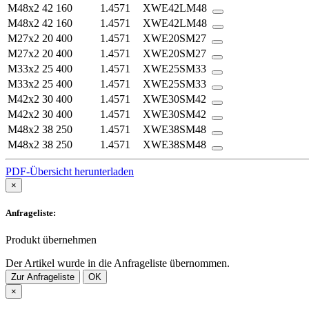
M48x2
42
160
1.4571
XWE42LM48
M48x2
42
160
1.4571
XWE42LM48
M27x2
20
400
1.4571
XWE20SM27
M27x2
20
400
1.4571
XWE20SM27
M33x2
25
400
1.4571
XWE25SM33
M33x2
25
400
1.4571
XWE25SM33
M42x2
30
400
1.4571
XWE30SM42
M42x2
30
400
1.4571
XWE30SM42
M48x2
38
250
1.4571
XWE38SM48
M48x2
38
250
1.4571
XWE38SM48
PDF-Übersicht herunterladen
×
Anfrageliste:
Produkt übernehmen
Der Artikel wurde in die Anfrageliste übernommen.
Zur Anfrageliste
OK
×