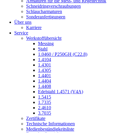
Armaturen für die Mess- und Regeltechnik
Schneidringverschraubungen
Schlaucharmaturen
Sonderanfertigungen
Über uns
Karriere
Service
Werkstoffübersicht
Messing
Stahl
1.0460 / P250GH (C22.8)
1.4104
1.4301
1.4305
1.4401
1.4404
1.4408
Edelstahl 1.4571 (V4A)
1.5415
1.7335
2.4610
3.7035
Zertifikate
Technische Informationen
Medienbeständigkeitsliste