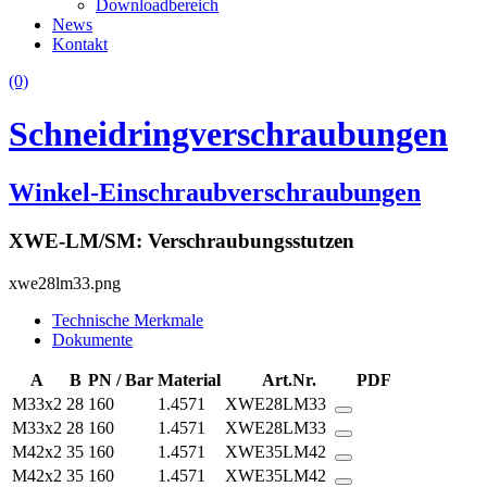
Downloadbereich
News
Kontakt
(0)
Schneidringverschraubungen
Winkel-Einschraubverschraubungen
XWE-LM/SM: Verschraubungsstutzen
xwe28lm33.png
Technische Merkmale
Dokumente
A
B
PN / Bar
Material
Art.Nr.
PDF
M33x2
28
160
1.4571
XWE28LM33
M33x2
28
160
1.4571
XWE28LM33
M42x2
35
160
1.4571
XWE35LM42
M42x2
35
160
1.4571
XWE35LM42