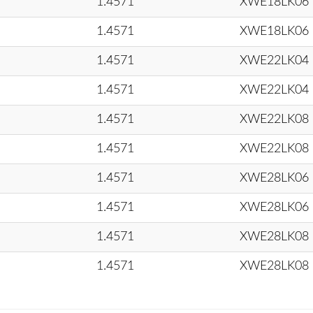
1.4571
XWE18LK0
1.4571
XWE18LK0
1.4571
XWE22LK0
1.4571
XWE22LK0
1.4571
XWE22LK0
1.4571
XWE22LK0
1.4571
XWE28LK0
1.4571
XWE28LK0
1.4571
XWE28LK0
1.4571
XWE28LK0