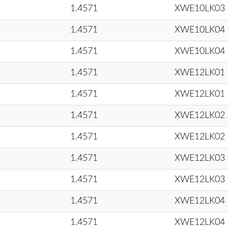
1.4571
XWE10LK0
1.4571
XWE10LK0
1.4571
XWE10LK0
1.4571
XWE12LK0
1.4571
XWE12LK0
1.4571
XWE12LK0
1.4571
XWE12LK0
1.4571
XWE12LK0
1.4571
XWE12LK0
1.4571
XWE12LK0
1.4571
XWE12LK0