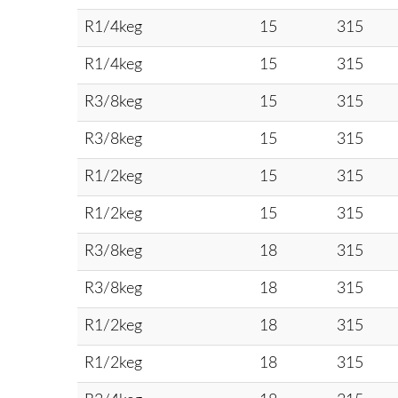
R1/4keg
15
315
R1/4keg
15
315
R3/8keg
15
315
R3/8keg
15
315
R1/2keg
15
315
R1/2keg
15
315
R3/8keg
18
315
R3/8keg
18
315
R1/2keg
18
315
R1/2keg
18
315