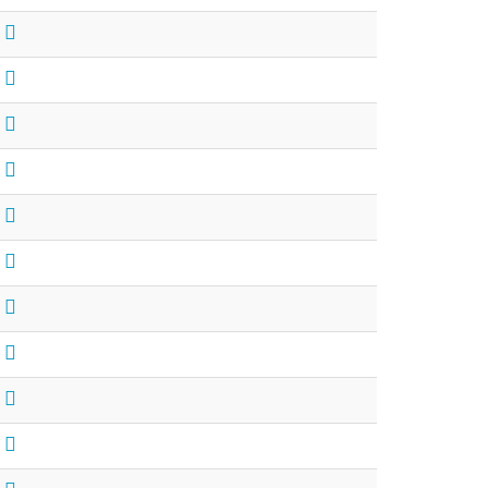
2
2
3
3
4
4
3
3
4
4