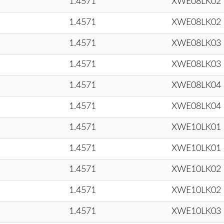
1.4571
XWE08LK0
1.4571
XWE08LK0
1.4571
XWE08LK0
1.4571
XWE08LK0
1.4571
XWE08LK0
1.4571
XWE08LK0
1.4571
XWE10LK0
1.4571
XWE10LK0
1.4571
XWE10LK0
1.4571
XWE10LK0
1.4571
XWE10LK0