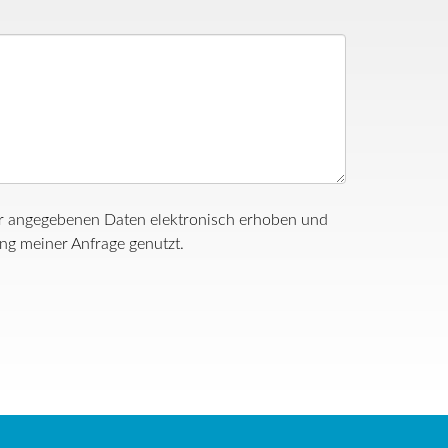
ir angegebenen Daten elektronisch erhoben und
g meiner Anfrage genutzt.