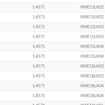
1.4571
XWE15LK0
1.4571
XWE15LK0
1.4571
XWE15LK0
1.4571
XWE15LK0
1.4571
XWE15LK0
1.4571
XWE15LK0
1.4571
XWE18LK0
1.4571
XWE18LK0
1.4571
XWE18LK0
1.4571
XWE18LK0