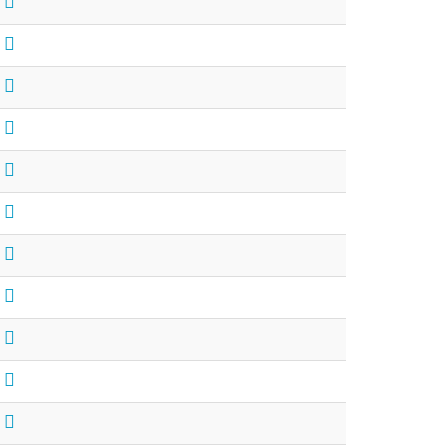
2
2
3
3
4
4
1
1
2
2
3