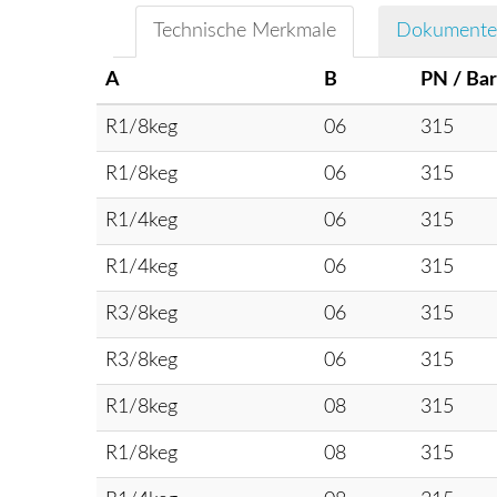
Technische Merkmale
Dokumente
A
B
PN / Bar
R1/8keg
06
315
R1/8keg
06
315
R1/4keg
06
315
R1/4keg
06
315
R3/8keg
06
315
R3/8keg
06
315
R1/8keg
08
315
R1/8keg
08
315