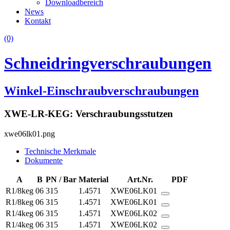
Downloadbereich
News
Kontakt
(0)
Schneidringverschraubungen
Winkel-Einschraubverschraubungen
XWE-LR-KEG: Verschraubungsstutzen
xwe06lk01.png
Technische Merkmale
Dokumente
A
B
PN / Bar
Material
Art.Nr.
PDF
R1/8keg
06
315
1.4571
XWE06LK01
R1/8keg
06
315
1.4571
XWE06LK01
R1/4keg
06
315
1.4571
XWE06LK02
R1/4keg
06
315
1.4571
XWE06LK02