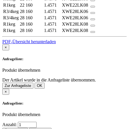
R1keg
22
160
1.4571
XWE22LK08
R3/4keg
28
160
1.4571
XWE28LK06
R3/4keg
28
160
1.4571
XWE28LK06
R1keg
28
160
1.4571
XWE28LK08
R1keg
28
160
1.4571
XWE28LK08
PDF-Übersicht herunterladen
×
Anfrageliste:
Produkt übernehmen
Der Artikel wurde in die Anfrageliste übernommen.
Zur Anfrageliste
OK
×
Anfrageliste:
Produkt übernehmen
Anzahl: