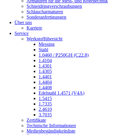
Armaturen für die Mess- und Regeltechnik
Schneidringverschraubungen
Schlaucharmaturen
Sonderanfertigungen
Über uns
Karriere
Service
Werkstoffübersicht
Messing
Stahl
1.0460 / P250GH (C22.8)
1.4104
1.4301
1.4305
1.4401
1.4404
1.4408
Edelstahl 1.4571 (V4A)
1.5415
1.7335
2.4610
3.7035
Zertifikate
Technische Informationen
Medienbeständigkeitsliste