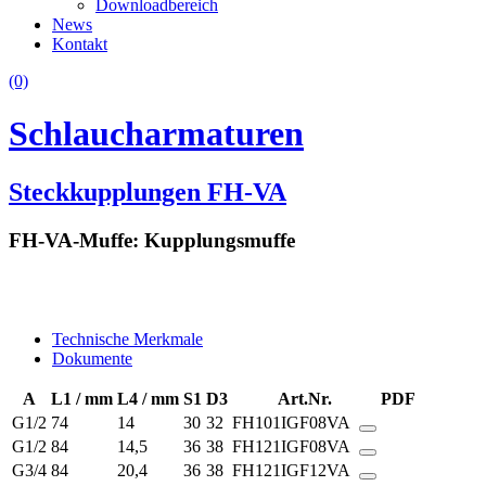
Downloadbereich
News
Kontakt
(0)
Schlaucharmaturen
Steckkupplungen FH-VA
FH-VA-Muffe: Kupplungsmuffe
Technische Merkmale
Dokumente
A
L1 / mm
L4 / mm
S1
D3
Art.Nr.
PDF
G1/2
74
14
30
32
FH101IGF08VA
G1/2
84
14,5
36
38
FH121IGF08VA
G3/4
84
20,4
36
38
FH121IGF12VA