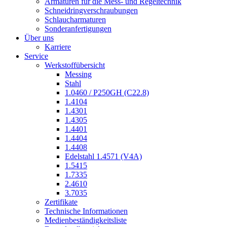
Armaturen für die Mess- und Regeltechnik
Schneidringverschraubungen
Schlaucharmaturen
Sonderanfertigungen
Über uns
Karriere
Service
Werkstoffübersicht
Messing
Stahl
1.0460 / P250GH (C22.8)
1.4104
1.4301
1.4305
1.4401
1.4404
1.4408
Edelstahl 1.4571 (V4A)
1.5415
1.7335
2.4610
3.7035
Zertifikate
Technische Informationen
Medienbeständigkeitsliste