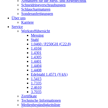
Armaturen für die Mess- und Regeltechnik
Schneidringverschraubungen
Schlaucharmaturen
Sonderanfertigungen
Über uns
Karriere
Service
Werkstoffübersicht
Messing
Stahl
1.0460 / P250GH (C22.8)
1.4104
1.4301
1.4305
1.4401
1.4404
1.4408
Edelstahl 1.4571 (V4A)
1.5415
1.7335
2.4610
3.7035
Zertifikate
Technische Informationen
Medienbeständigkeitsliste