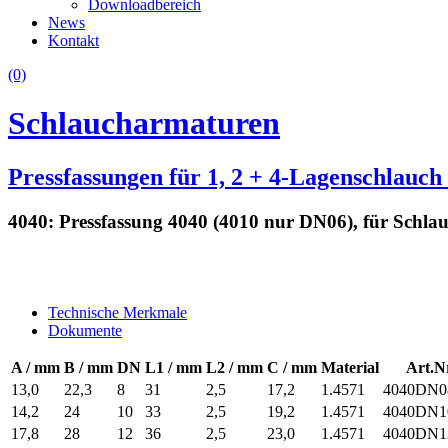
Downloadbereich
News
Kontakt
(0)
Schlaucharmaturen
Pressfassungen für 1, 2 + 4-Lagenschlauch 
4040: Pressfassung 4040 (4010 nur DN06), für Schl
Technische Merkmale
Dokumente
A / mm
B / mm
DN
L1 / mm
L2 / mm
C / mm
Material
Art.N
13,0
22,3
8
31
2,5
17,2
1.4571
4040DN
14,2
24
10
33
2,5
19,2
1.4571
4040DN
17,8
28
12
36
2,5
23,0
1.4571
4040DN