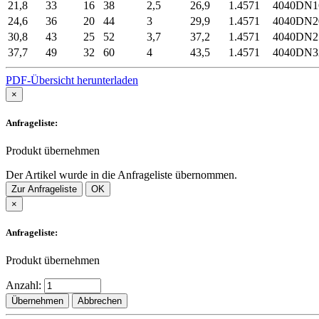
21,8
33
16
38
2,5
26,9
1.4571
4040DN
24,6
36
20
44
3
29,9
1.4571
4040DN
30,8
43
25
52
3,7
37,2
1.4571
4040DN
37,7
49
32
60
4
43,5
1.4571
4040DN
PDF-Übersicht herunterladen
×
Anfrageliste:
Produkt übernehmen
Der Artikel wurde in die Anfrageliste übernommen.
Zur Anfrageliste
OK
×
Anfrageliste:
Produkt übernehmen
Anzahl:
Übernehmen
Abbrechen