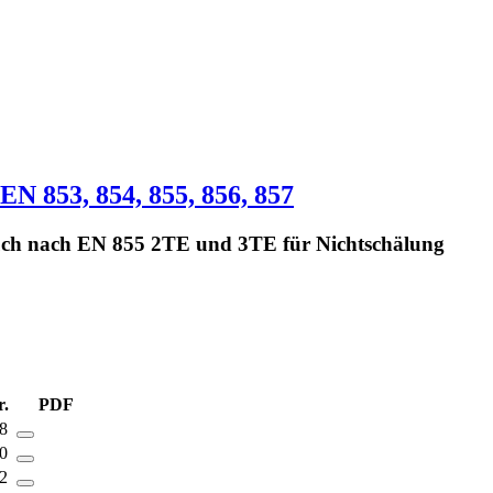
EN 853, 854, 855, 856, 857
auch nach EN 855 2TE und 3TE für Nichtschälung
r.
PDF
08
10
12