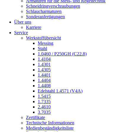
Armaturen für die Mess- und Regeltechnik
Schneidringverschraubungen
Schlaucharmaturen
Sonderanfertigungen
Über uns
Karriere
Service
Werkstoffübersicht
Messing
Stahl
1.0460 / P250GH (C22.8)
1.4104
1.4301
1.4305
1.4401
1.4404
1.4408
Edelstahl 1.4571 (V4A)
1.5415
1.7335
2.4610
3.7035
Zertifikate
Technische Informationen
Medienbeständigkeitsliste