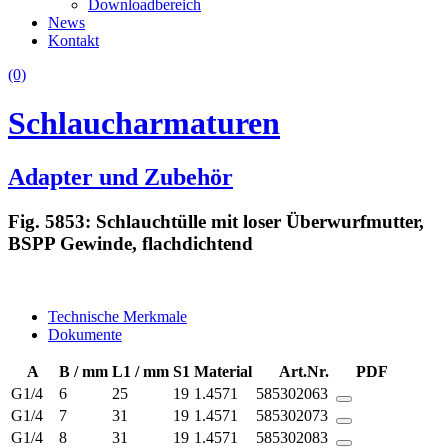
Downloadbereich
News
Kontakt
(0)
Schlaucharmaturen
Adapter und Zubehör
Fig. 5853: Schlauchtülle mit loser Überwurfmutter,
BSPP Gewinde, flachdichtend
Technische Merkmale
Dokumente
A
B / mm
L1 / mm
S1
Material
Art.Nr.
PDF
G1/4
6
25
19
1.4571
585302063
G1/4
7
31
19
1.4571
585302073
G1/4
8
31
19
1.4571
585302083