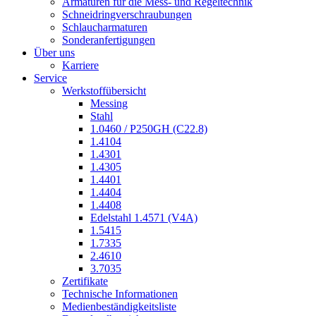
Armaturen für die Mess- und Regeltechnik
Schneidringverschraubungen
Schlaucharmaturen
Sonderanfertigungen
Über uns
Karriere
Service
Werkstoffübersicht
Messing
Stahl
1.0460 / P250GH (C22.8)
1.4104
1.4301
1.4305
1.4401
1.4404
1.4408
Edelstahl 1.4571 (V4A)
1.5415
1.7335
2.4610
3.7035
Zertifikate
Technische Informationen
Medienbeständigkeitsliste