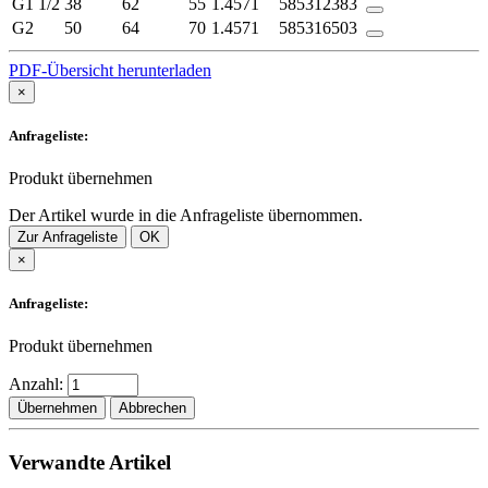
G1 1/2
38
62
55
1.4571
585312383
G2
50
64
70
1.4571
585316503
PDF-Übersicht herunterladen
×
Anfrageliste:
Produkt übernehmen
Der Artikel wurde in die Anfrageliste übernommen.
Zur Anfrageliste
OK
×
Anfrageliste:
Produkt übernehmen
Anzahl:
Übernehmen
Abbrechen
Verwandte Artikel