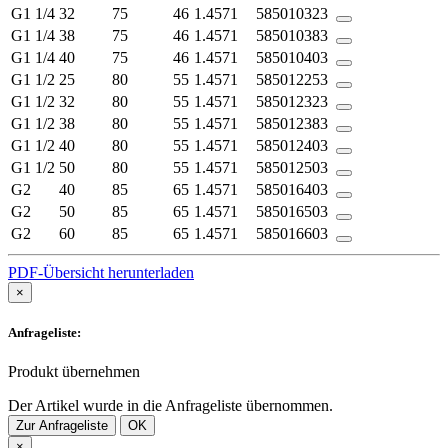
G1 1/4
32
75
46
1.4571
585010323
G1 1/4
38
75
46
1.4571
585010383
G1 1/4
40
75
46
1.4571
585010403
G1 1/2
25
80
55
1.4571
585012253
G1 1/2
32
80
55
1.4571
585012323
G1 1/2
38
80
55
1.4571
585012383
G1 1/2
40
80
55
1.4571
585012403
G1 1/2
50
80
55
1.4571
585012503
G2
40
85
65
1.4571
585016403
G2
50
85
65
1.4571
585016503
G2
60
85
65
1.4571
585016603
PDF-Übersicht herunterladen
×
Anfrageliste:
Produkt übernehmen
Der Artikel wurde in die Anfrageliste übernommen.
Zur Anfrageliste
OK
×