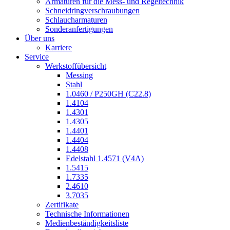
Armaturen für die Mess- und Regeltechnik
Schneidringverschraubungen
Schlaucharmaturen
Sonderanfertigungen
Über uns
Karriere
Service
Werkstoffübersicht
Messing
Stahl
1.0460 / P250GH (C22.8)
1.4104
1.4301
1.4305
1.4401
1.4404
1.4408
Edelstahl 1.4571 (V4A)
1.5415
1.7335
2.4610
3.7035
Zertifikate
Technische Informationen
Medienbeständigkeitsliste