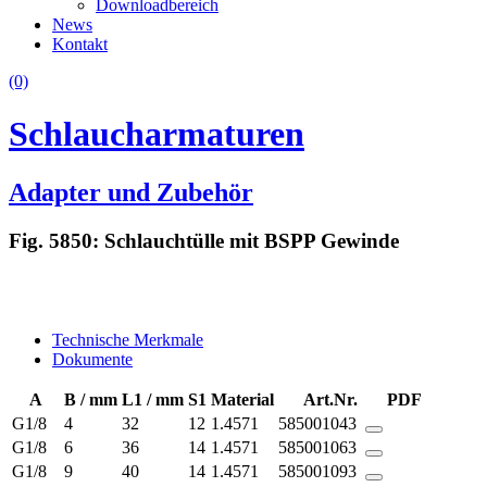
Downloadbereich
News
Kontakt
(0)
Schlaucharmaturen
Adapter und Zubehör
Fig. 5850: Schlauchtülle mit BSPP Gewinde
Technische Merkmale
Dokumente
A
B / mm
L1 / mm
S1
Material
Art.Nr.
PDF
G1/8
4
32
12
1.4571
585001043
G1/8
6
36
14
1.4571
585001063
G1/8
9
40
14
1.4571
585001093