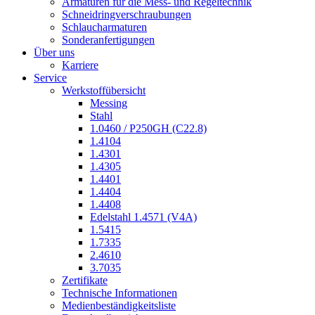
Armaturen für die Mess- und Regeltechnik
Schneidringverschraubungen
Schlaucharmaturen
Sonderanfertigungen
Über uns
Karriere
Service
Werkstoffübersicht
Messing
Stahl
1.0460 / P250GH (C22.8)
1.4104
1.4301
1.4305
1.4401
1.4404
1.4408
Edelstahl 1.4571 (V4A)
1.5415
1.7335
2.4610
3.7035
Zertifikate
Technische Informationen
Medienbeständigkeitsliste